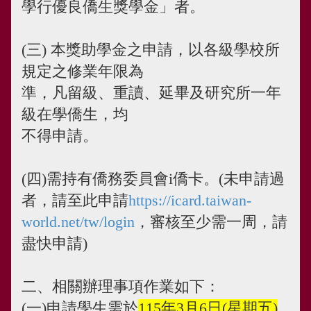
學行優良僑生獎學金」者。
(三)
本獎助學金之申請，以各級學校所
規定之修業年限為
準，凡留級、重讀、延畢及研究所一年
級在學僑生，均
不得申請。
(四)需持有僑務委員會i僑卡。(未申請過
者
，
請至此申請
https://icard.taiwan-
world.net/tw/login
，審核至少需一周，請
盡快申請
)
二、相關辦理事項作業如下：
(一)申請學生需於
115
年3月6日(星期五)