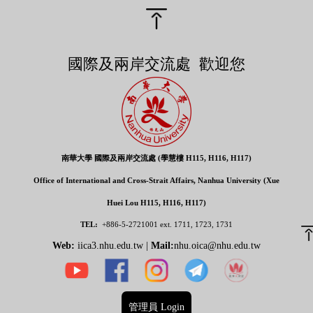
國際及兩岸交流處 歡迎您
南華大學 國際及兩岸交流處 (學慧樓 H115, H116, H117)
Office of International and Cross-Strait Affairs, Nanhua University (Xue
Huei Lou H115, H116, H117)
TEL:
+886-5-2721001
ext. 1711, 1723, 1731
Web:
iica3.nhu.edu.tw |
Mail:
nhu.oica@nhu.edu.tw
管理員 Login