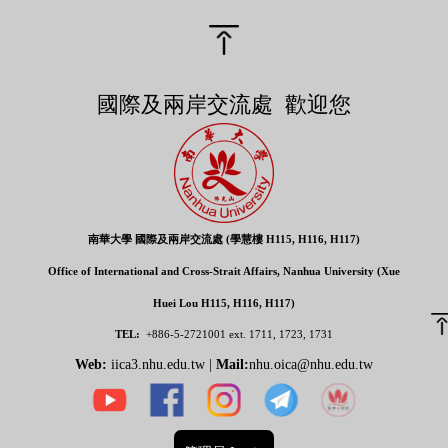
國際及兩岸交流處 歡迎您
南華大學 國際及兩岸交流處 (學慧樓 H115, H116, H117)
Office of International and Cross-Strait Affairs, Nanhua University (Xue
Huei Lou H115, H116, H117)
TEL:
+886-5-2721001
ext. 1711, 1723, 1731
Web:
iica3.nhu.edu.tw |
Mail:
nhu.oica@nhu.edu.tw