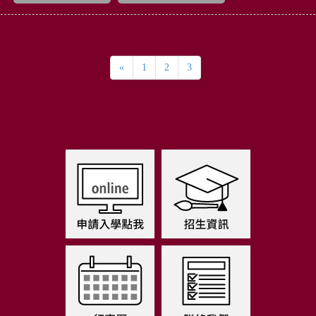
«
1
2
3