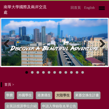
南華大學國際及兩岸交流
回首頁
English
處
Previous
Next
首頁
>
學費
外國學生
港澳僑生
大陸學生
來臺交換生計畫
全英語授課學位介紹
申請入學錄取名單公告