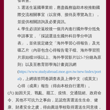
發表會。
3. 選送生返國畢業前，應盡義務協助本校推動國
際交流相關事宜（以宣傳、接待及導覽為主），
並提供相關諮詢及必要資訊。
4. 學生必須於返校後一個月內進行國外學分抵免
申請事宜，「採認選送生國外科目學分申請
表」，並依規定繳交「海外學習心得報告」及光
碟乙片（內容包含心得報告電子檔、海外學習照
片原始檔10張以上、海外學習影片以5-7分鐘為原
則）以及至教育部學海計畫資訊網
(
https://www.studyabroad.moe.gov.tw/new/index/port
al
)，上網填答問卷調查表及上傳中文（或英文）
心得（成果）報告（得由本校自行運用）。
(六) 如因天災、戰亂、罷工、疫情、交通阻絕、政府命
令、其他不可抗力之事由，足認危害選送生生命、健
康、財產安全之虞，得由薦送學校取得選送生同意後，