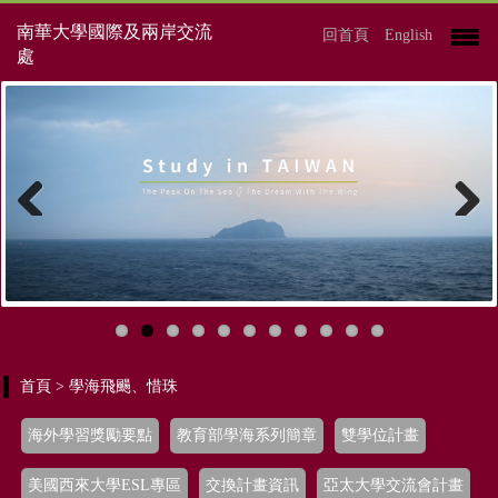
南華大學國際及兩岸交流
回首頁
English
處
Previous
Next
首頁
> 學海飛颺、惜珠
海外學習獎勵要點
教育部學海系列簡章
雙學位計畫
美國西來大學ESL專區
交換計畫資訊
亞太大學交流會計畫