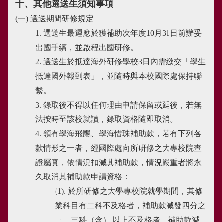
十、其他選送生須知事項
(一) 選送期間研修規定
1. 選送生最遲應於獲補助次年度10月31日前辦妥
出國手續，並啟程出國研修。
2. 選送生於抵達海外研修學校3日內需繳交「學生
抵達國外報到表」，並隨時與本校國際處保持聯
繫。
3. 錄取後不得以任何理由申請保留或延後，若無
法按時至該校就讀，錄取資格隨即取消。
4. 領有學海飛颺、學海惜珠補助款，若有下列各
款情形之一者，經國際處向所研修之大專校院查
證屬實，依情況扣減其補助款，情況嚴重者將永
久取消其補助款申請資格：
(1). 於所研修之大學專校院就學期間，其修
業科目有二科不及格者，補助款減發四分之
ㄧ，三科（含） 以上不及格者，補助款減