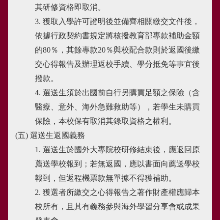
其研修資格即取消。
3. 獲取入學許可證明後並備齊相關繳交文件後，
依據行政契約書規定將核撥教育部專款補助金額
的80％，其餘專款20％與校配合款則於返國後繳
交心得報告及辦理返校手續、學分抵免等事宜後
撥款。
4. 選送生須於出國前自行另購買足額之保險（含
醫療、意外、海外急難救助等），若學生未購買
保險，本校保有取消其錄取資格之權利。
(五) 選送生返國義務
1. 選送生於國外大專院校研修結束後，應返回原
薦送學校報到；若無返國，應以書面向薦送學校
報到，但返程機票款無單據不得獲補助。
2. 獲選者所繳交之心得報告之著作財產權應歸本
校所有，且其有義務參與海外學習分享會或成果