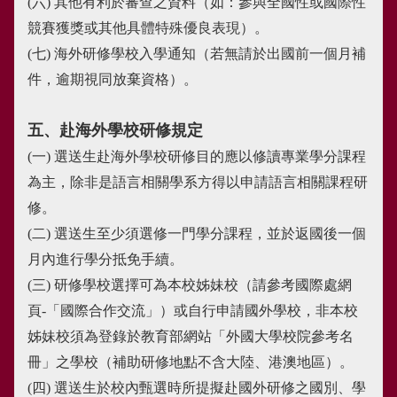
(六)
其他有利於審查之資料（如：參與全國性或國際性
競賽獲獎或其他具體特殊優良表現）。
(七)
海外研修學校入學通知（若無請於出國前一個月補
件，逾期視同放棄資格）。
五、赴海外學校研修規定
(一)
選送生赴海外學校研修目的應以修讀專業學分課程
為主，除非是語言相關學系方得以申請語言相關課程研
修。
(二)
選送生至少須選修一門學分課程，並於返國後一個
月內進行學分抵免手續。
(三)
研修學校選擇可為本校姊妹校（請參考國際處網
頁-「國際合作交流」）或自行申請國外學校，非本校
姊妹校須為登錄於教育部網站「外國大學校院參考名
冊」之學校（補助研修地點不含大陸、港澳地區）。
(四)
選送生於校內甄選時所提擬赴國外研修之國別、學