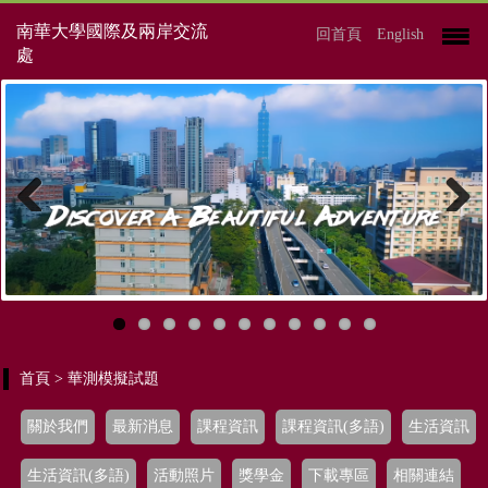
南華大學國際及兩岸交流
回首頁
English
處
Previous
Next
首頁
> 華測模擬試題
關於我們
最新消息
課程資訊
課程資訊(多語)
生活資訊
生活資訊(多語)
活動照片
獎學金
下載專區
相關連結