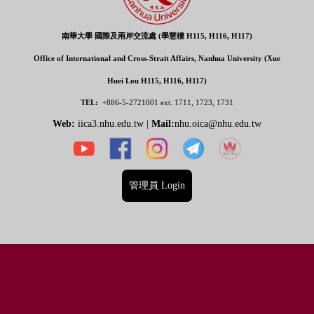
南華大學 國際及兩岸交流處 (學慧樓 H115, H116, H117)
Office of International and Cross-Strait Affairs, Nanhua University (Xue
Huei Lou H115, H116, H117)
TEL:
+886-5-2721001
ext. 1711, 1723, 1731
Web:
iica3.nhu.edu.tw |
Mail:
nhu.oica@nhu.edu.tw
管理員 Login